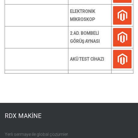
ELEKTRONİK
MİKROSKOP
2 AD. BOMBELİ
GÖRÜŞ AYNASI
AKÜ TEST CİHAZI
RDX MAKİNE
Yerli sermaye ile global çözümler.